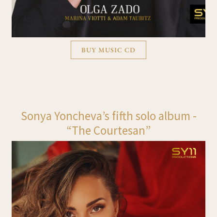
BUY MUSIC CD
Sonya Yoncheva’s fifth solo album -
“The Courtesan”