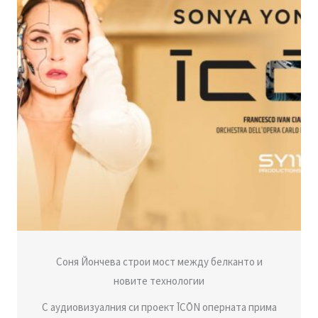
Соня Йончева строи мост между белканто и
новите технологии
С аудиовизуалния си проект ĪCŌN оперната прима