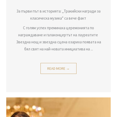
За първи път в историята: „Тракийски награди за
класическа музика” са вече факт
С голям успех преминаха церемонията по
награждаване и галаконцертът на лауреатите
Звездна нощ и звездна сцена озариха появата на
бял свят на най-новата инициатива на ...
READ MORE →