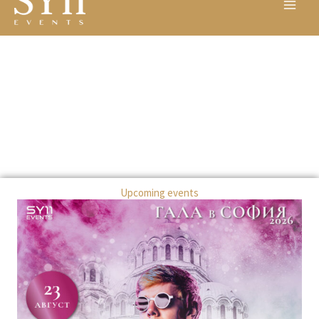
MEN
Skip
to
content
Upcoming events