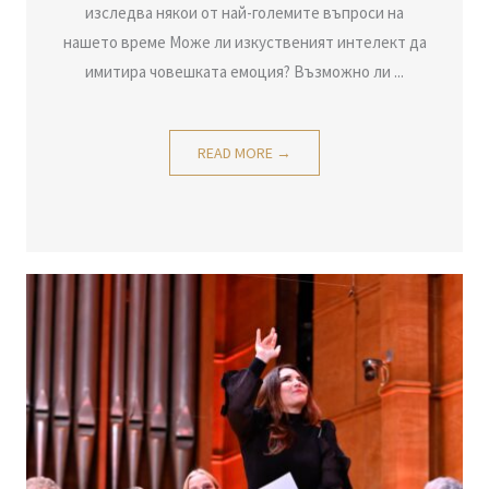
изследва някои от най-големите въпроси на
нашето време Може ли изкуственият интелект да
имитира човешката емоция? Възможно ли ...
READ MORE →