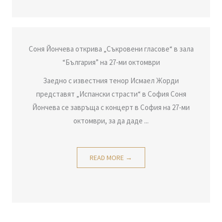
Соня Йончева открива „Съкровени гласове“ в зала
“България” на 27-ми октомври
Заедно с известния тенор Исмаел Жорди
представят „Испански страсти“ в София Соня
Йончева се завръща с концерт в София на 27-ми
октомври, за да даде ...
READ MORE →