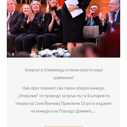
Оперната Олимпиада отличи своите нови
шампиони!
Най-престижният световен оперен конкурс
„Опералия” се проведе за пръв път в България по
покана на Соня Йончева Приключи 32-рото издание
на конкурса на Пласидо Доминго, ...