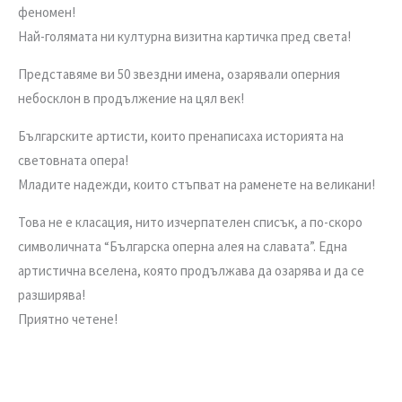
феномен!
Най-голямата ни културна визитна картичка пред света!
Представяме ви 50 звездни имена, озарявали оперния
небосклон в продължение на цял век!
Българските артисти, които пренаписаха историята на
световната опера!
Младите надежди, които стъпват на раменете на великани!
Това не е класация, нито изчерпателен списък, а по-скоро
символичната “Българска оперна алея на славата”. Една
артистична вселена, която продължава да озарява и да се
разширява!
Приятно четене!